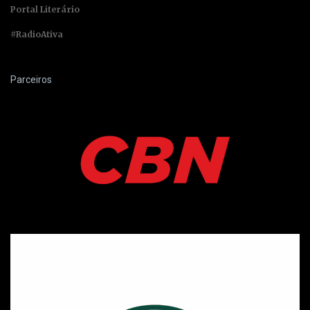
Portal Literário
#RadioAtiva
Parceiros