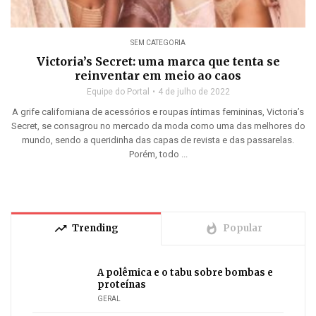
SEM CATEGORIA
Victoria’s Secret: uma marca que tenta se
reinventar em meio ao caos
Equipe do Portal
4 de julho de 2022
A grife californiana de acessórios e roupas íntimas femininas, Victoria’s
Secret, se consagrou no mercado da moda como uma das melhores do
mundo, sendo a queridinha das capas de revista e das passarelas.
Porém, todo ...
trending_up
whatshot
Trending
Popular
A polêmica e o tabu sobre bombas e
proteínas
GERAL