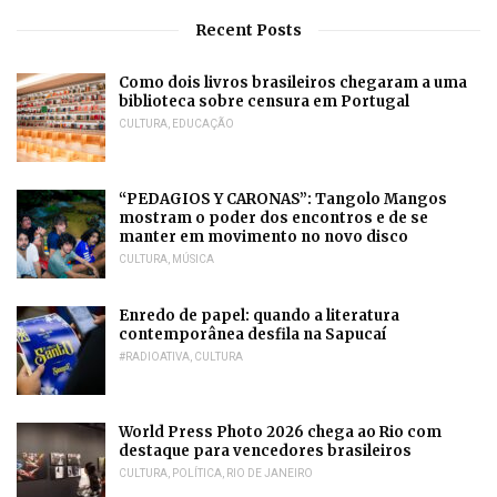
Recent Posts
Como dois livros brasileiros chegaram a uma
biblioteca sobre censura em Portugal
CULTURA
,
EDUCAÇÃO
“PEDAGIOS Y CARONAS”: Tangolo Mangos
mostram o poder dos encontros e de se
manter em movimento no novo disco
CULTURA
,
MÚSICA
Enredo de papel: quando a literatura
contemporânea desfila na Sapucaí
#RADIOATIVA
,
CULTURA
World Press Photo 2026 chega ao Rio com
destaque para vencedores brasileiros
CULTURA
,
POLÍTICA
,
RIO DE JANEIRO