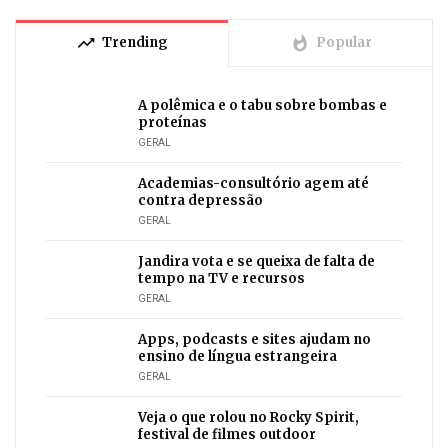
trending_up
whatshot
Trending
Popular
A polêmica e o tabu sobre bombas e
proteínas
GERAL
Academias-consultório agem até
contra depressão
GERAL
Jandira vota e se queixa de falta de
tempo na TV e recursos
GERAL
Apps, podcasts e sites ajudam no
ensino de língua estrangeira
GERAL
Veja o que rolou no Rocky Spirit,
festival de filmes outdoor