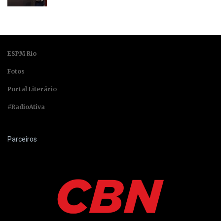
ESPM Rio
Fotos
Portal Literário
#RadioAtiva
Parceiros