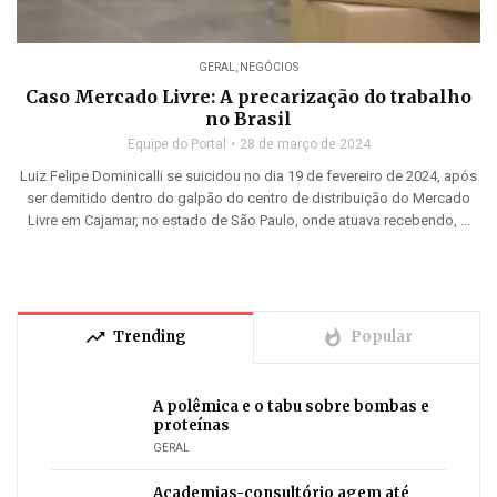
GERAL
,
NEGÓCIOS
Caso Mercado Livre: A precarização do trabalho
no Brasil
Equipe do Portal
28 de março de 2024
Luiz Felipe Dominicalli se suicidou no dia 19 de fevereiro de 2024, após
ser demitido dentro do galpão do centro de distribuição do Mercado
Livre em Cajamar, no estado de São Paulo, onde atuava recebendo, ...
trending_up
whatshot
Trending
Popular
A polêmica e o tabu sobre bombas e
proteínas
GERAL
Academias-consultório agem até