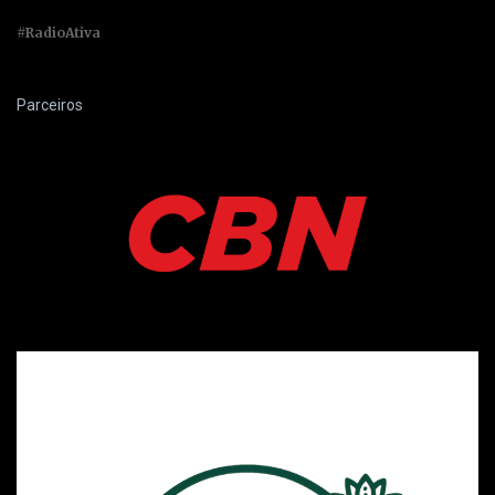
#RadioAtiva
Parceiros