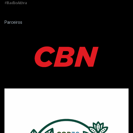
#RadioAtiva
Parceiros