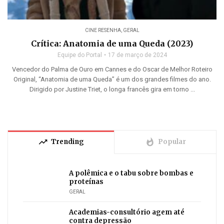
CINE RESENHA
,
GERAL
Crítica: Anatomia de uma Queda (2023)
Equipe do Portal
17 de março de 2024
Vencedor do Palma de Ouro em Cannes e do Oscar de Melhor Roteiro
Original, “Anatomia de uma Queda” é um dos grandes filmes do ano.
Dirigido por Justine Triet, o longa francês gira em torno ...
trending_up
whatshot
Trending
Popular
A polêmica e o tabu sobre bombas e
proteínas
GERAL
Academias-consultório agem até
contra depressão