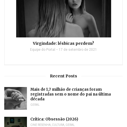
Virgindade: lésbicas perdem?
Equipe do Portal
17 de setembro de 2021
Recent Posts
Mais de 1,7 milhão de crianças foram
registradas sem o nome do pai na última
década
GERAL
Crítica: Obsessão (2026)
CINE RESENHA
,
CULTURA
,
GERAL