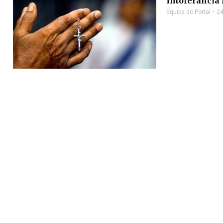
Intolerância 
Equipe do Portal
24