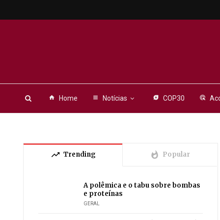
home
Home
view_headline
Notícias
energy_savings_leaf
COP30
ads_click
Aco
trending_up
whatshot
Trending
Popular
A polêmica e o tabu sobre bombas
e proteínas
GERAL