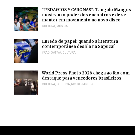
“PEDAGIOS Y CARONAS”: Tangolo Mangos
mostram o poder dos encontros e de se
manter em movimento no novo disco
CULTURA
,
MÚSICA
Enredo de papel: quando a literatura
contemporânea desfila na Sapucaí
#RADIOATIVA
,
CULTURA
World Press Photo 2026 chega ao Rio com
destaque para vencedores brasileiros
CULTURA
,
POLÍTICA
,
RIO DE JANEIRO