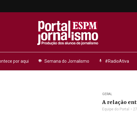
ntece por aqui
school
Semana do Jornalismo
mic
#RadioAtiva
GERAL
A relação ent
Equipe do Portal
27