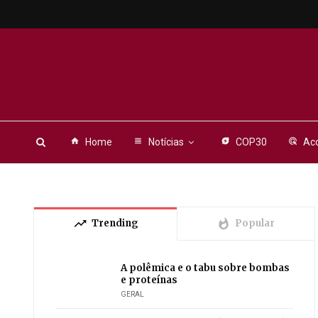
home
Home
view_headline
Notícias
energy_savings_leaf
COP30
ads_click
Aco
trending_up
whatshot
Trending
Popular
A polêmica e o tabu sobre bombas
e proteínas
GERAL