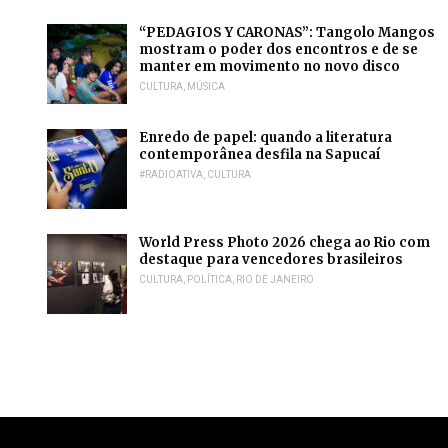
“PEDAGIOS Y CARONAS”: Tangolo Mangos
mostram o poder dos encontros e de se
manter em movimento no novo disco
CULTURA
,
MÚSICA
Enredo de papel: quando a literatura
contemporânea desfila na Sapucaí
#RADIOATIVA
,
CULTURA
World Press Photo 2026 chega ao Rio com
destaque para vencedores brasileiros
CULTURA
,
POLÍTICA
,
RIO DE JANEIRO