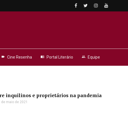
videocam
Cine Resenha
menu_book
Portal Literário
people
Equipe
re inquilinos e proprietários na pandemia
 de maio de 2021