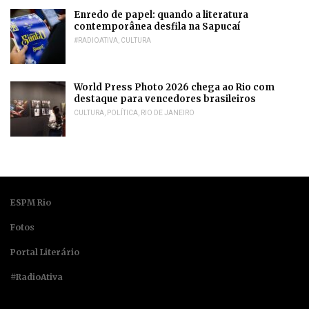
Enredo de papel: quando a literatura
contemporânea desfila na Sapucaí
#RADIOATIVA
,
CULTURA
World Press Photo 2026 chega ao Rio com
destaque para vencedores brasileiros
CULTURA
,
POLÍTICA
,
RIO DE JANEIRO
ESPM Rio
Fotos
Portal Literário
#RadioAtiva