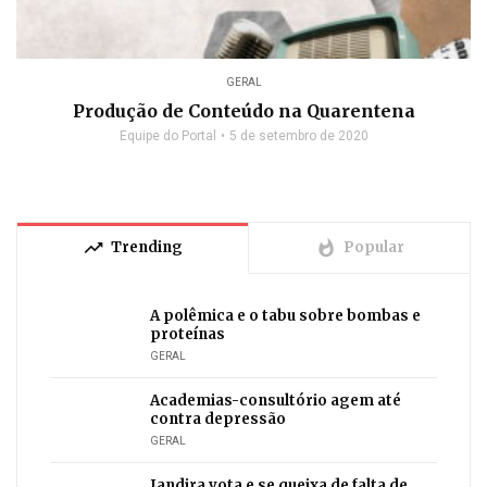
GERAL
Produção de Conteúdo na Quarentena
Equipe do Portal
5 de setembro de 2020
trending_up
whatshot
Trending
Popular
A polêmica e o tabu sobre bombas e
proteínas
GERAL
Academias-consultório agem até
contra depressão
GERAL
Jandira vota e se queixa de falta de