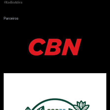
#RadioAtiva
Parceiros