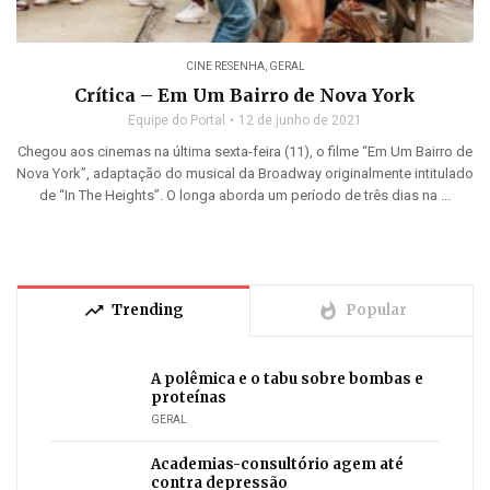
CINE RESENHA
,
GERAL
Crítica – Em Um Bairro de Nova York
Equipe do Portal
12 de junho de 2021
Chegou aos cinemas na última sexta-feira (11), o filme “Em Um Bairro de
Nova York”, adaptação do musical da Broadway originalmente intitulado
de “In The Heights”. O longa aborda um período de três dias na ...
trending_up
whatshot
Trending
Popular
A polêmica e o tabu sobre bombas e
proteínas
GERAL
Academias-consultório agem até
contra depressão