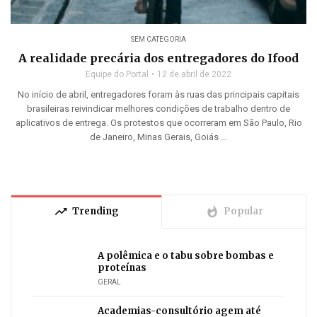
SEM CATEGORIA
A realidade precária dos entregadores do Ifood
Equipe do Portal
12 de abril de 2022
No início de abril, entregadores foram às ruas das principais capitais
brasileiras reivindicar melhores condições de trabalho dentro de
aplicativos de entrega. Os protestos que ocorreram em São Paulo, Rio
de Janeiro, Minas Gerais, Goiás ...
trending_up
whatshot
Trending
Popular
A polêmica e o tabu sobre bombas e
proteínas
GERAL
Academias-consultório agem até