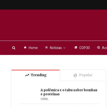
home
Home
view_headline
Notícias
energy_savings_leaf
COP30
ads_click
Aco
trending_up
whatshot
Trending
Popular
A polêmica e o tabu sobre bombas
e proteínas
GERAL