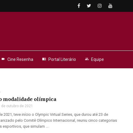
videocam
Cine Resenha
menu_book
Portal Literário
people
Equipe
A
o modalidade olímpica
 de outubro de 2021
 2021, teve início o Olympic Virtual Series, que durou até 23 de
ganizado pelo Comitê Olímpico Internacional, reuniu cinco categorias
s esportivos, que simulam ...