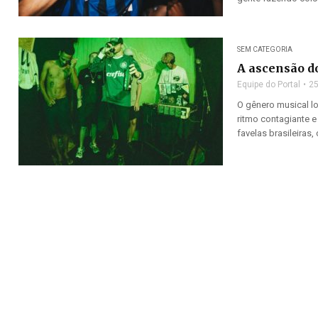
SEM CATEGORIA
A ascensão d
Equipe do Portal
25
O gênero musical l
ritmo contagiante e
favelas brasileiras