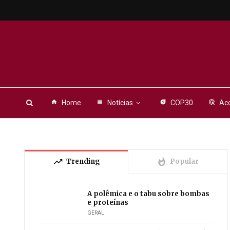
home
Home
view_headline
Notícias
energy_savings_leaf
COP30
ads_click
Aco
trending_up
whatshot
Trending
Popular
A polêmica e o tabu sobre bombas
e proteínas
GERAL