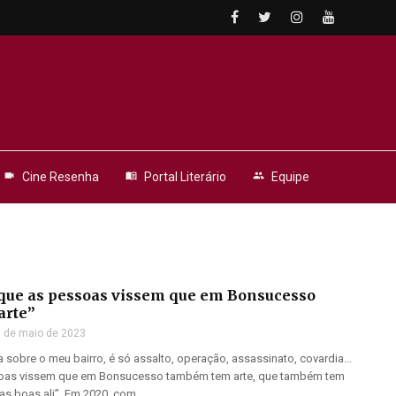
videocam
Cine Resenha
menu_book
Portal Literário
people
Equipe
 que as pessoas vissem que em Bonsucesso
arte”
 de maio de 2023
 sobre o meu bairro, é só assalto, operação, assassinato, covardia…
soas vissem que em Bonsucesso também tem arte, que também tem
s boas ali”. Em 2020, com ...