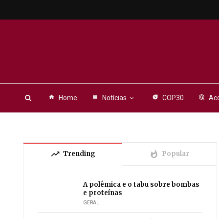
home
Home
view_headline
Notícias
energy_savings_leaf
COP30
ads_click
Aco
trending_up
whatshot
Trending
Popular
A polêmica e o tabu sobre bombas
e proteínas
GERAL