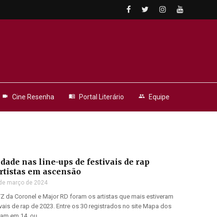
videocam
Cine Resenha
menu_book
Portal Literário
people
Equipe
edade nas line-ups de festivais de rap
rtistas em ascensão
de março de 2024
TZ da Coronel e Major RD foram os artistas que mais estiveram
vais de rap de 2023. Entre os 30 registrados no site Mapa dos
ram em 14, ou ...