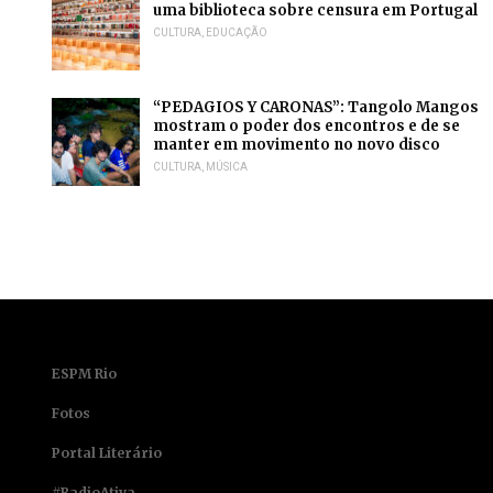
uma biblioteca sobre censura em Portugal
CULTURA
,
EDUCAÇÃO
“PEDAGIOS Y CARONAS”: Tangolo Mangos
mostram o poder dos encontros e de se
manter em movimento no novo disco
CULTURA
,
MÚSICA
ESPM Rio
Fotos
Portal Literário
#RadioAtiva