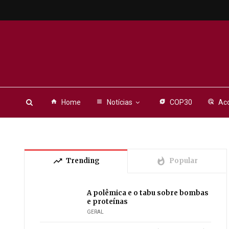
home
Home
view_headline
Notícias
energy_savings_leaf
COP30
ads_click
Aco
trending_up
whatshot
Trending
Popular
A polêmica e o tabu sobre bombas
e proteínas
GERAL