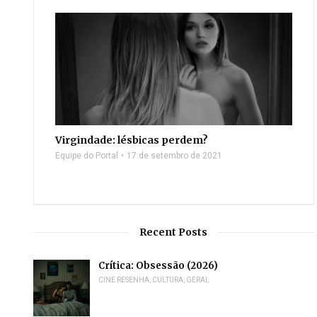
Virgindade: lésbicas perdem?
Equipe do Portal
17 de setembro de 2021
Recent Posts
Crítica: Obsessão (2026)
CINE RESENHA
,
CULTURA
,
GERAL