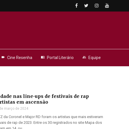
videocam
Cine Resenha
menu_book
Portal Literário
people
Equipe
edade nas line-ups de festivais de rap
rtistas em ascensão
de março de 2024
TZ da Coronel e Major RD foram os artistas que mais estiveram
vais de rap de 2023. Entre os 30 registrados no site Mapa dos
ram em 14, ou ...