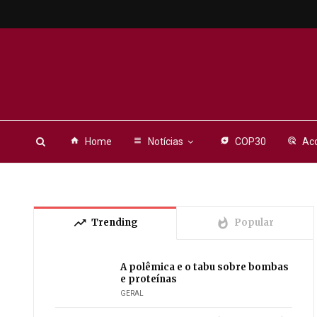
home
Home
view_headline
Notícias
energy_savings_leaf
COP30
ads_click
Aco
trending_up
whatshot
Trending
Popular
A polêmica e o tabu sobre bombas
e proteínas
GERAL