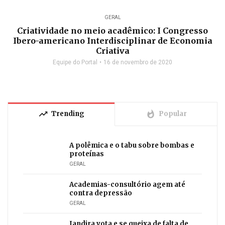
GERAL
Criatividade no meio acadêmico: I Congresso
Ibero-americano Interdisciplinar de Economia
Criativa
Equipe do Portal
16 de novembro de 2020
trending_up
whatshot
Trending
Popular
A polêmica e o tabu sobre bombas e
proteínas
GERAL
Academias-consultório agem até
contra depressão
GERAL
Jandira vota e se queixa de falta de