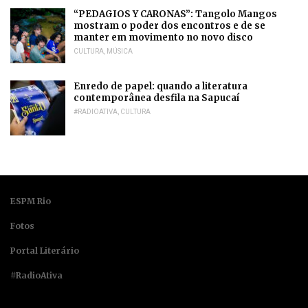
“PEDAGIOS Y CARONAS”: Tangolo Mangos
mostram o poder dos encontros e de se
manter em movimento no novo disco
CULTURA
,
MÚSICA
Enredo de papel: quando a literatura
contemporânea desfila na Sapucaí
#RADIOATIVA
,
CULTURA
ESPM Rio
Fotos
Portal Literário
#RadioAtiva