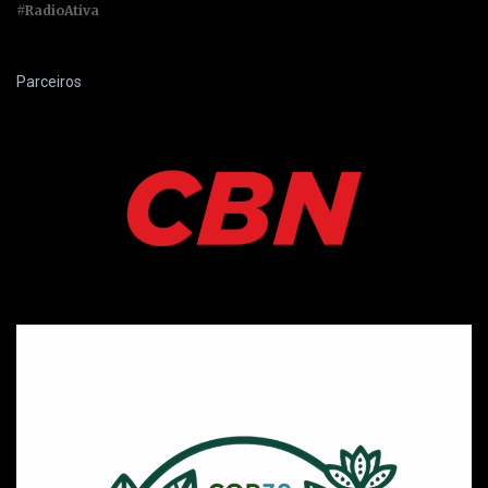
#RadioAtiva
Parceiros