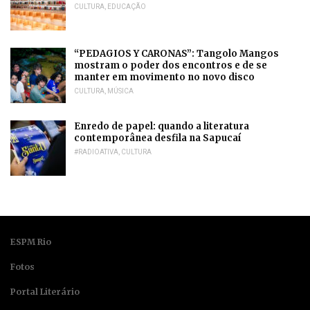
CULTURA
,
EDUCAÇÃO
“PEDAGIOS Y CARONAS”: Tangolo Mangos
mostram o poder dos encontros e de se
manter em movimento no novo disco
CULTURA
,
MÚSICA
Enredo de papel: quando a literatura
contemporânea desfila na Sapucaí
#RADIOATIVA
,
CULTURA
ESPM Rio
Fotos
Portal Literário