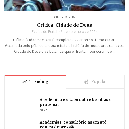
CINE RESENHA
Crítica: Cidade de Deus
Equipe do Portal
9 de setembro de 2024
O filme “Cidade de Deus” completou 22 anos no último dia 30.
Aclamada pelo público, a obra retrata a história de moradores da favela
Cidade de Deus e as batalhas que enfrentam por serem de ...
trending_up
whatshot
Trending
Popular
A polêmica e o tabu sobre bombas e
proteínas
GERAL
Academias-consultório agem até
contra depressão