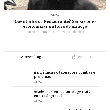
GERAL
Quentinha ou Restaurante? Saiba como
economizar na hora do almoço
Equipe do Portal
28 de novembro de 2018
trending_up
whatshot
Trending
Popular
A polêmica e o tabu sobre bombas e
proteínas
GERAL
Academias-consultório agem até
contra depressão
GERAL