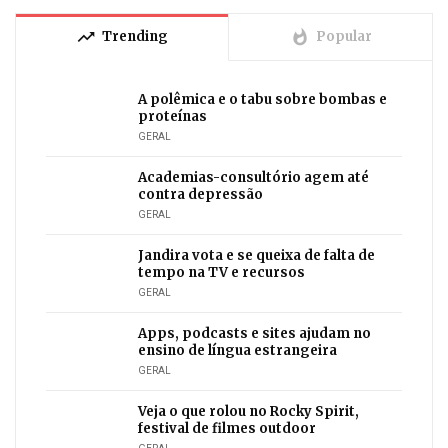
trending_up
whatshot
Trending
Popular
A polêmica e o tabu sobre bombas e
proteínas
GERAL
Academias-consultório agem até
contra depressão
GERAL
Jandira vota e se queixa de falta de
tempo na TV e recursos
GERAL
Apps, podcasts e sites ajudam no
ensino de língua estrangeira
GERAL
Veja o que rolou no Rocky Spirit,
festival de filmes outdoor