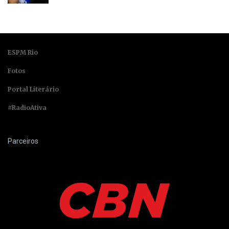
ESPM Rio
Fotos
Portal Literário
#RadioAtiva
Parceiros