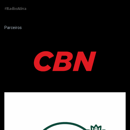
#RadioAtiva
Parceiros