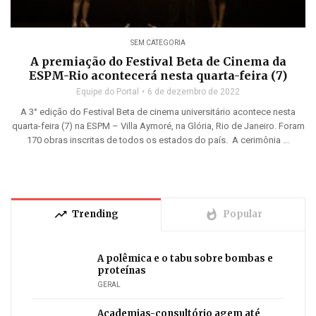
SEM CATEGORIA
A premiação do Festival Beta de Cinema da
ESPM-Rio acontecerá nesta quarta-feira (7)
Equipe do Portal
6 de dezembro de 2022
A 3° edição do Festival Beta de cinema universitário acontece nesta
quarta-feira (7) na ESPM – Villa Aymoré, na Glória, Rio de Janeiro. Foram
170 obras inscritas de todos os estados do país. A cerimônia ...
trending_up
whatshot
Trending
Popular
A polêmica e o tabu sobre bombas e
proteínas
GERAL
Academias-consultório agem até