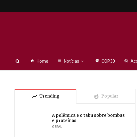
home
Home
view_headline
Notícias
energy_savings_leaf
COP30
ads_click
Aco
trending_up
whatshot
Trending
Popular
A polêmica e o tabu sobre bombas
e proteínas
GERAL