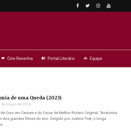
videocam
Cine Resenha
menu_book
Portal Literário
people
Equipe
omia de uma Queda (2023)
 de março de 2024
de Ouro em Cannes e do Oscar de Melhor Roteiro Original, “Anatomia
dos grandes filmes do ano. Dirigido por Justine Triet, o longa
 ...