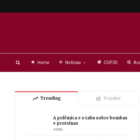
home
Home
view_headline
Notícias
energy_savings_leaf
COP30
ads_click
Aco
trending_up
whatshot
Trending
Popular
A polêmica e o tabu sobre bombas
e proteínas
GERAL