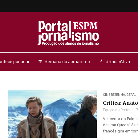
ntece por aqui
school
Semana do Jornalismo
mic
#RadioAtiva
CINE RESENHA
,
GERAL
Crítica: Anat
Equipe do Portal
17
Vencedor do Palma 
de uma Queda” é um 
francês gira em torno