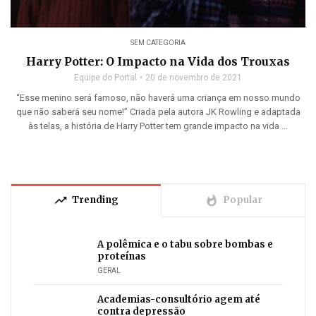
SEM CATEGORIA
Harry Potter: O Impacto na Vida dos Trouxas
Equipe do Portal
20 de novembro de 2021
“Esse menino será famoso, não haverá uma criança em nosso mundo
que não saberá seu nome!” Criada pela autora JK Rowling e adaptada
às telas, a história de Harry Potter tem grande impacto na vida ...
trending_up
whatshot
Trending
Popular
A polêmica e o tabu sobre bombas e
proteínas
GERAL
Academias-consultório agem até
contra depressão