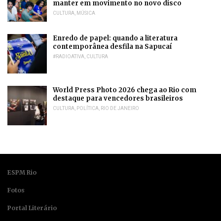
manter em movimento no novo disco
CULTURA
,
MÚSICA
Enredo de papel: quando a literatura
contemporânea desfila na Sapucaí
#RADIOATIVA
,
CULTURA
World Press Photo 2026 chega ao Rio com
destaque para vencedores brasileiros
CULTURA
,
POLÍTICA
,
RIO DE JANEIRO
ESPM Rio
Fotos
Portal Literário