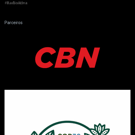
#RadioAtiva
Parceiros