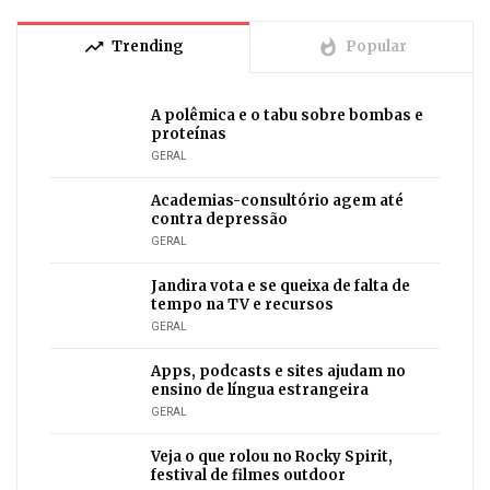
trending_up
whatshot
Trending
Popular
A polêmica e o tabu sobre bombas e
proteínas
GERAL
Academias-consultório agem até
contra depressão
GERAL
Jandira vota e se queixa de falta de
tempo na TV e recursos
GERAL
Apps, podcasts e sites ajudam no
ensino de língua estrangeira
GERAL
Veja o que rolou no Rocky Spirit,
festival de filmes outdoor