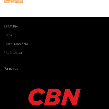
ESPM Rio
Fotos
Portal Literário
#RadioAtiva
Parceiros