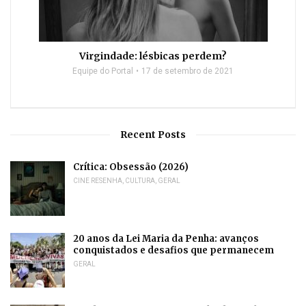
Virgindade: lésbicas perdem?
Equipe do Portal
17 de setembro de 2021
Recent Posts
Crítica: Obsessão (2026)
CINE RESENHA
,
CULTURA
,
GERAL
20 anos da Lei Maria da Penha: avanços
conquistados e desafios que permanecem
GERAL