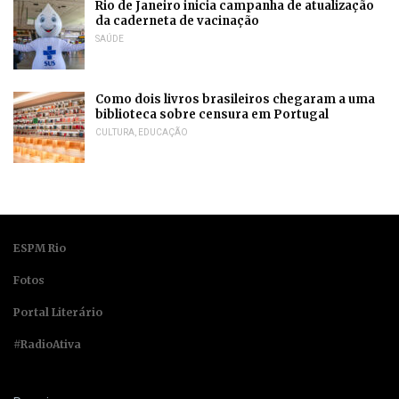
Rio de Janeiro inicia campanha de atualização
da caderneta de vacinação
SAÚDE
Como dois livros brasileiros chegaram a uma
biblioteca sobre censura em Portugal
CULTURA
,
EDUCAÇÃO
ESPM Rio
Fotos
Portal Literário
#RadioAtiva