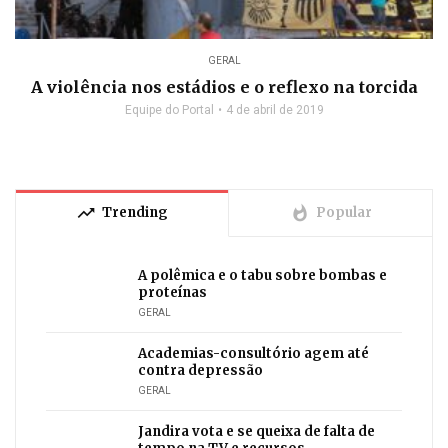
GERAL
A violência nos estádios e o reflexo na torcida
Equipe do Portal
4 de abril de 2019
trending_up
whatshot
Trending
Popular
A polêmica e o tabu sobre bombas e
proteínas
GERAL
Academias-consultório agem até
contra depressão
GERAL
Jandira vota e se queixa de falta de