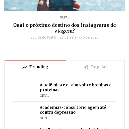
GERAL
Qual o próximo destino dos Instagrams de
viagem?
Equipe do Portal
26 de setembro de 2020
trending_up
whatshot
Trending
Popular
A polêmica e o tabu sobre bombas e
proteínas
GERAL
Academias-consultório agem até
contra depressão
GERAL