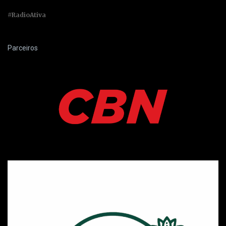
#RadioAtiva
Parceiros