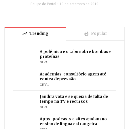
Equipe do Portal
19 de setembro de 2019
trending_up
whatshot
Trending
Popular
A polêmica e o tabu sobre bombas e
proteínas
GERAL
Academias-consultório agem até
contra depressão
GERAL
Jandira vota e se queixa de falta de
tempo na TV e recursos
GERAL
Apps, podcasts e sites ajudam no
ensino de língua estrangeira