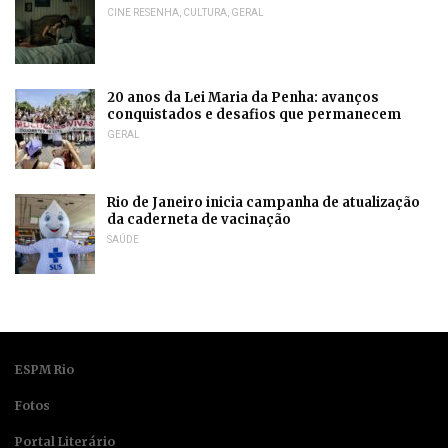
CINE RESENHA
,
CULTURA
,
GERAL
20 anos da Lei Maria da Penha: avanços
conquistados e desafios que permanecem
GERAL
Rio de Janeiro inicia campanha de atualização
da caderneta de vacinação
SAÚDE
ESPM Rio
Fotos
Portal Literário