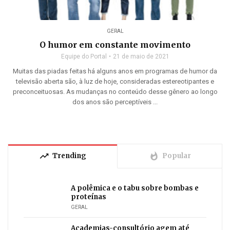
GERAL
O humor em constante movimento
Equipe do Portal
21 de maio de 2021
Muitas das piadas feitas há alguns anos em programas de humor da
televisão aberta são, à luz de hoje, consideradas estereotipantes e
preconceituosas. As mudanças no conteúdo desse gênero ao longo
dos anos são perceptíveis ...
trending_up
whatshot
Trending
Popular
A polêmica e o tabu sobre bombas e
proteínas
GERAL
Academias-consultório agem até