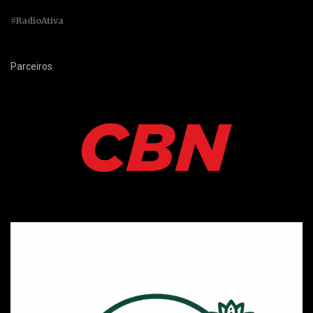
#RadioAtiva
Parceiros