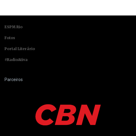
ESPM Rio
Fotos
Portal Literário
#RadioAtiva
Parceiros