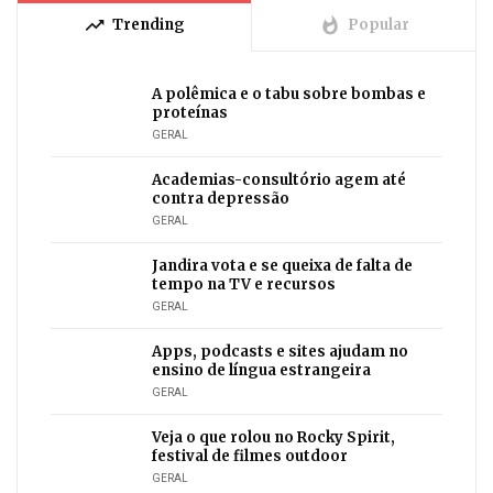
trending_up
whatshot
Trending
Popular
A polêmica e o tabu sobre bombas e
proteínas
GERAL
Academias-consultório agem até
contra depressão
GERAL
Jandira vota e se queixa de falta de
tempo na TV e recursos
GERAL
Apps, podcasts e sites ajudam no
ensino de língua estrangeira
GERAL
Veja o que rolou no Rocky Spirit,
festival de filmes outdoor
GERAL