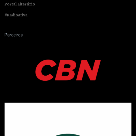
Portal Literário
#RadioAtiva
Parceiros