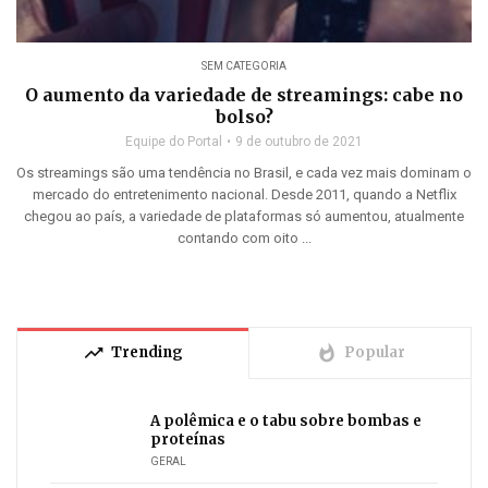
SEM CATEGORIA
O aumento da variedade de streamings: cabe no
bolso?
Equipe do Portal
9 de outubro de 2021
Os streamings são uma tendência no Brasil, e cada vez mais dominam o
mercado do entretenimento nacional. Desde 2011, quando a Netflix
chegou ao país, a variedade de plataformas só aumentou, atualmente
contando com oito ...
trending_up
whatshot
Trending
Popular
A polêmica e o tabu sobre bombas e
proteínas
GERAL