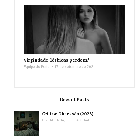
Virgindade: lésbicas perdem?
Equipe do Portal
17 de setembro de 2021
Recent Posts
Crítica: Obsessão (2026)
CINE RESENHA
,
CULTURA
,
GERAL