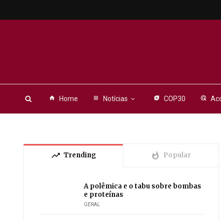
home
Home
view_headline
Notícias
energy_savings_leaf
COP30
ads_click
Aco
trending_up
whatshot
Trending
Popular
A polêmica e o tabu sobre bombas
e proteínas
GERAL