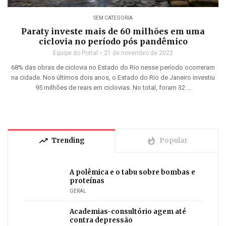
SEM CATEGORIA
Paraty investe mais de 60 milhões em uma
ciclovia no período pós pandêmico
Equipe do Portal
21 de novembro de 2022
68% das obras de ciclovia no Estado do Rio nesse período ocorreram
na cidade. Nos últimos dois anos, o Estado do Rio de Janeiro investiu
95 milhões de reais em ciclovias. No total, foram 32 ...
trending_up
whatshot
Trending
Popular
A polêmica e o tabu sobre bombas e
proteínas
GERAL
Academias-consultório agem até
contra depressão