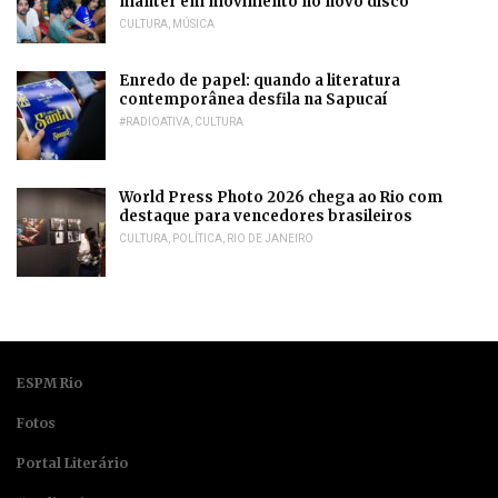
manter em movimento no novo disco
CULTURA
,
MÚSICA
Enredo de papel: quando a literatura
contemporânea desfila na Sapucaí
#RADIOATIVA
,
CULTURA
World Press Photo 2026 chega ao Rio com
destaque para vencedores brasileiros
CULTURA
,
POLÍTICA
,
RIO DE JANEIRO
ESPM Rio
Fotos
Portal Literário