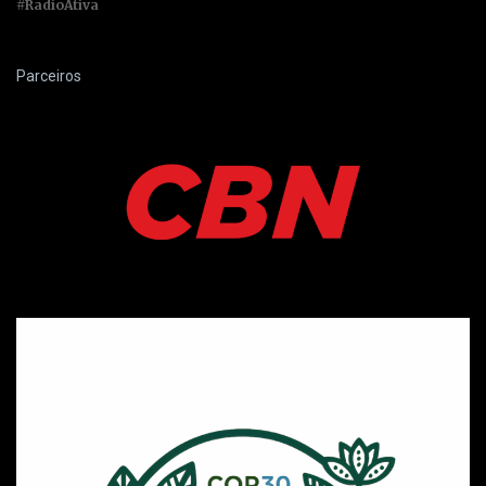
#RadioAtiva
Parceiros