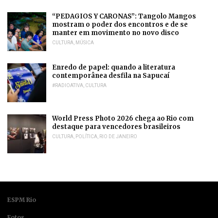
“PEDAGIOS Y CARONAS”: Tangolo Mangos
mostram o poder dos encontros e de se
manter em movimento no novo disco
CULTURA
,
MÚSICA
Enredo de papel: quando a literatura
contemporânea desfila na Sapucaí
#RADIOATIVA
,
CULTURA
World Press Photo 2026 chega ao Rio com
destaque para vencedores brasileiros
CULTURA
,
POLÍTICA
,
RIO DE JANEIRO
ESPM Rio
Fotos