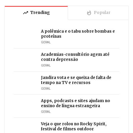
trending_up
whatshot
Trending
Popular
A polêmica e o tabu sobre bombas e
proteínas
GERAL
Academias-consultório agem até
contra depressão
GERAL
Jandira vota e se queixa de falta de
tempo na TV e recursos
GERAL
Apps, podcasts e sites ajudam no
ensino de língua estrangeira
GERAL
Veja o que rolou no Rocky Spirit,
festival de filmes outdoor