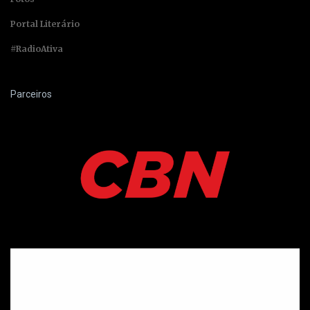
Portal Literário
#RadioAtiva
Parceiros