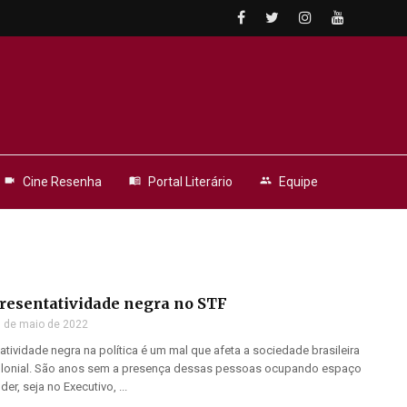
videocam
Cine Resenha
menu_book
Portal Literário
people
Equipe
presentatividade negra no STF
 de maio de 2022
tatividade negra na política é um mal que afeta a sociedade brasileira
olonial. São anos sem a presença dessas pessoas ocupando espaço
r, seja no Executivo, ...