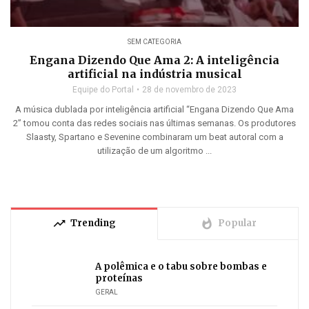
SEM CATEGORIA
Engana Dizendo Que Ama 2: A inteligência
artificial na indústria musical
Equipe do Portal
28 de novembro de 2023
A música dublada por inteligência artificial “Engana Dizendo Que Ama
2” tomou conta das redes sociais nas últimas semanas. Os produtores
Slaasty, Spartano e Sevenine combinaram um beat autoral com a
utilização de um algoritmo ...
trending_up
whatshot
Trending
Popular
A polêmica e o tabu sobre bombas e
proteínas
GERAL