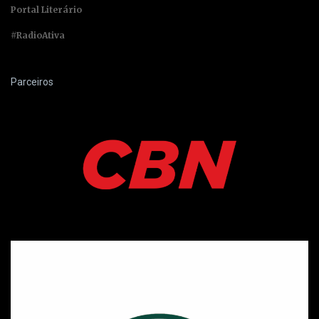
Portal Literário
#RadioAtiva
Parceiros