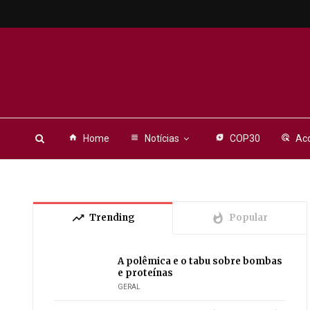
home
Home
view_headline
Notícias
energy_savings_leaf
COP30
ads_click
Aco
trending_up
whatshot
Trending
Popular
A polêmica e o tabu sobre bombas
e proteínas
GERAL