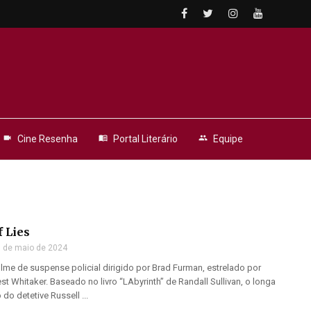
videocam
Cine Resenha
menu_book
Portal Literário
people
Equipe
f Lies
 de maio de 2024
filme de suspense policial dirigido por Brad Furman, estrelado por
t Whitaker. Baseado no livro “LAbyrinth” de Randall Sullivan, o longa
 do detetive Russell ...