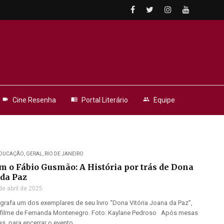
videocam
Cine Resenha
menu_book
Portal Literário
people
Equipe
DUCAÇÃO
,
GERAL
,
RIO DE JANEIRO
m o Fábio Gusmão: A História por trás de Dona
 da Paz
de abril de 2025
rafa um dos exemplares de seu livro “Dona Vitória Joana da Paz”,
 filme de Fernanda Montenegro. Foto: Kaylane Pedroso Após mesas
s, para encerrar o evento ...