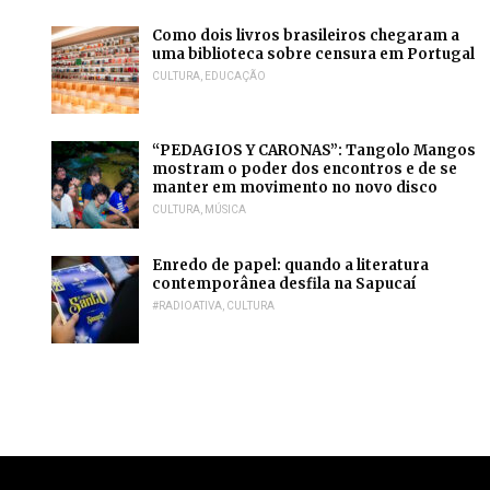
Como dois livros brasileiros chegaram a
uma biblioteca sobre censura em Portugal
CULTURA
,
EDUCAÇÃO
“PEDAGIOS Y CARONAS”: Tangolo Mangos
mostram o poder dos encontros e de se
manter em movimento no novo disco
CULTURA
,
MÚSICA
Enredo de papel: quando a literatura
contemporânea desfila na Sapucaí
#RADIOATIVA
,
CULTURA