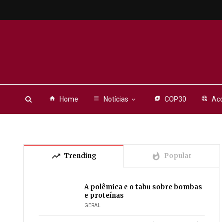
home
Home
view_headline
Notícias
energy_savings_leaf
COP30
ads_click
Aco
trending_up
whatshot
Trending
Popular
A polêmica e o tabu sobre bombas
e proteínas
GERAL