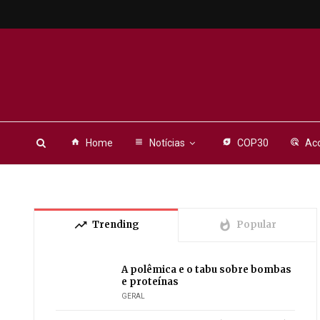
home
Home
view_headline
Notícias
energy_savings_leaf
COP30
ads_click
Aco
trending_up
whatshot
Trending
Popular
A polêmica e o tabu sobre bombas
e proteínas
GERAL