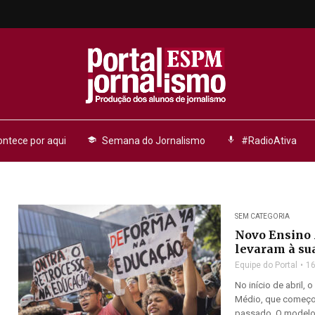
ntece por aqui
school
Semana do Jornalismo
mic
#RadioAtiva
SEM CATEGORIA
Novo Ensino M
levaram à su
Equipe do Portal
16
No início de abril,
Médio, que começou
passado. O modelo f