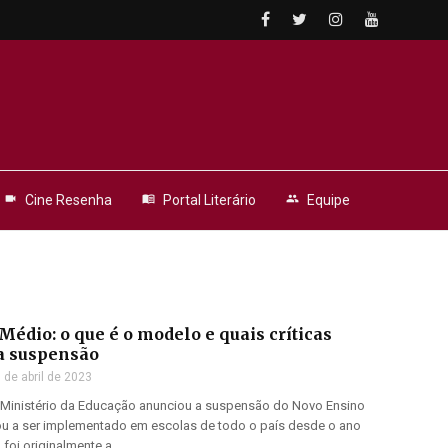
videocam
Cine Resenha
menu_book
Portal Literário
people
Equipe
édio: o que é o modelo e quais críticas
a suspensão
 de abril de 2023
 o Ministério da Educação anunciou a suspensão do Novo Ensino
 a ser implementado em escolas de todo o país desde o ano
oi originalmente a ...