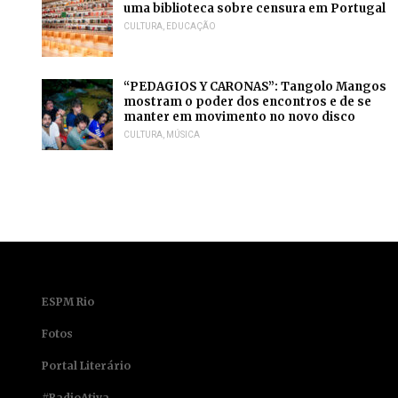
uma biblioteca sobre censura em Portugal
CULTURA
,
EDUCAÇÃO
“PEDAGIOS Y CARONAS”: Tangolo Mangos
mostram o poder dos encontros e de se
manter em movimento no novo disco
CULTURA
,
MÚSICA
ESPM Rio
Fotos
Portal Literário
#RadioAtiva