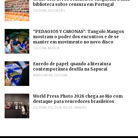
biblioteca sobre censura em Portugal
CULTURA
,
EDUCAÇÃO
“PEDAGIOS Y CARONAS”: Tangolo Mangos
mostram o poder dos encontros e de se
manter em movimento no novo disco
CULTURA
,
MÚSICA
Enredo de papel: quando a literatura
contemporânea desfila na Sapucaí
#RADIOATIVA
,
CULTURA
World Press Photo 2026 chega ao Rio com
destaque para vencedores brasileiros
CULTURA
,
POLÍTICA
,
RIO DE JANEIRO