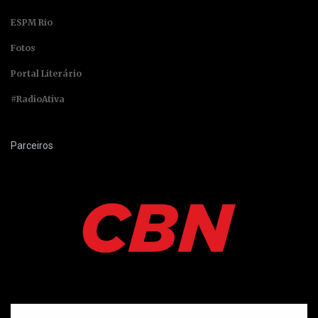
ESPM Rio
Fotos
Portal Literário
#RadioAtiva
Parceiros