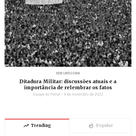
SEM CATEGORIA
Ditadura Militar: discussões atuais e a
importância de relembrar os fatos
Equipe do Portal
9 de novembro de 2022
trending_up
whatshot
Trending
Popular