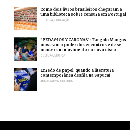
Como dois livros brasileiros chegaram a
uma biblioteca sobre censura em Portugal
CULTURA
,
EDUCAÇÃO
“PEDAGIOS Y CARONAS”: Tangolo Mangos
mostram o poder dos encontros e de se
manter em movimento no novo disco
CULTURA
,
MÚSICA
Enredo de papel: quando a literatura
contemporânea desfila na Sapucaí
#RADIOATIVA
,
CULTURA