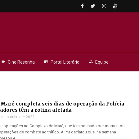
videocam
Cine Resenha
menu_book
Portal Literário
people
Equipe
Maré completa seis dias de operação da Polícia
adores têm a rotina afetada
 de outubro de 2023
a de operações no Complexo da Maré, que tem passado por momentos
 operações de combate ao tráfico. A PM declarou que, na semana
resos e ...