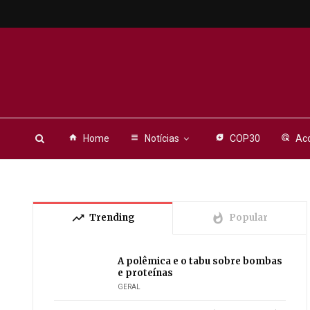
home
Home
view_headline
Notícias
energy_savings_leaf
COP30
ads_click
Aco
trending_up
whatshot
Trending
Popular
A polêmica e o tabu sobre bombas
e proteínas
GERAL