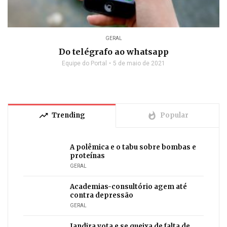
GERAL
Do telégrafo ao whatsapp
Equipe do Portal
5 de maio de 2021
trending_up
whatshot
Trending
Popular
A polêmica e o tabu sobre bombas e
proteínas
GERAL
Academias-consultório agem até
contra depressão
GERAL
Jandira vota e se queixa de falta de