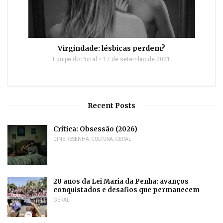
Virgindade: lésbicas perdem?
Equipe do Portal
17 de setembro de 2021
Recent Posts
Crítica: Obsessão (2026)
CINE RESENHA
,
CULTURA
,
GERAL
20 anos da Lei Maria da Penha: avanços
conquistados e desafios que permanecem
GERAL