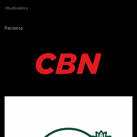
#RadioAtiva
Parceiros