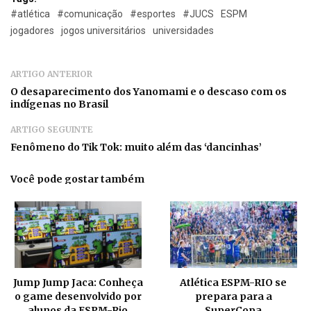
#atlética
#comunicação
#esportes
#JUCS
ESPM
jogadores
jogos universitários
universidades
ARTIGO ANTERIOR
O desaparecimento dos Yanomami e o descaso com os
indígenas no Brasil
ARTIGO SEGUINTE
Fenômeno do Tik Tok: muito além das ‘dancinhas’
Você pode gostar também
Jump Jump Jaca: Conheça
Atlética ESPM-RIO se
o game desenvolvido por
prepara para a
alunos da ESPM-Rio
SuperCopa