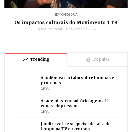
SEM CATEGORIA
Os impactos culturais do Movimento TTK
Equipe do Portal
4 de junho de 2022
trending_up
whatshot
Trending
Popular
A polêmica e o tabu sobre bombas e
proteínas
GERAL
Academias-consultório agem até
contra depressão
GERAL
Jandira vota e se queixa de falta de
tempo na TV e recursos