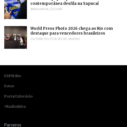
contemporânea desfila na Sapucaí
#RADIOATIVA
,
CULTURA
World Press Photo 2026 chega ao Rio com
destaque para vencedores brasileiros
CULTURA
,
POLÍTICA
,
RIO DE JANEIRO
ESPM Rio
Fotos
Portal Literário
#RadioAtiva
Parceiros