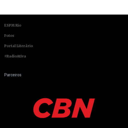
ESPM Rio
Fotos
Portal Literário
#RadioAtiva
Parceiros