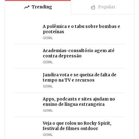
trending_up
whatshot
Trending
Popular
A polêmica e o tabu sobre bombas e
proteínas
GERAL
Academias-consultório agem até
contra depressão
GERAL
Jandira vota e se queixa de falta de
tempo na TV e recursos
GERAL
Apps, podcasts e sites ajudam no
ensino de língua estrangeira
GERAL
Veja o que rolou no Rocky Spirit,
festival de filmes outdoor
GERAL