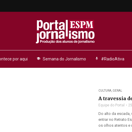
ntece por aqui
school
Semana do Jornalismo
mic
#RadioAtiva
CULTURA
,
GERAL
A travessia 
Equipe do Portal
25
Do alto da escada,
entrar no Retrato E
os olhos atentos e u