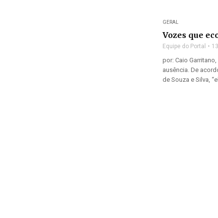
GERAL
Vozes que ec
Equipe do Portal
13
por: Caio Garritano
ausência. De acord
de Souza e Silva, “ela