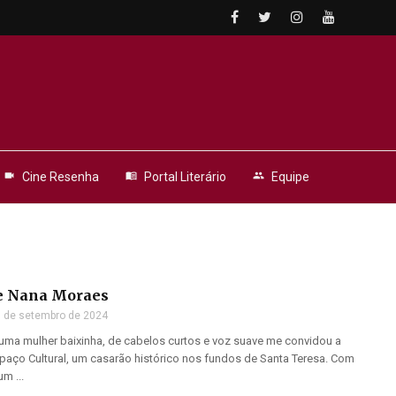
videocam
Cine Resenha
menu_book
Portal Literário
people
Equipe
de Nana Moraes
 de setembro de 2024
 uma mulher baixinha, de cabelos curtos e voz suave me convidou a
spaço Cultural, um casarão histórico nos fundos de Santa Teresa. Com
m ...