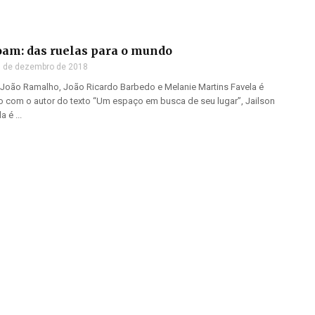
oam: das ruelas para o mundo
 de dezembro de 2018
, João Ramalho, João Ricardo Barbedo e Melanie Martins Favela é
o com o autor do texto “Um espaço em busca de seu lugar”, Jailson
 é ...