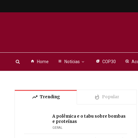
home
Home
view_headline
Notícias
energy_savings_leaf
COP30
ads_click
Aco
trending_up
whatshot
Trending
Popular
A polêmica e o tabu sobre bombas
e proteínas
GERAL