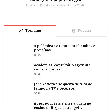
Equipe do Portal
27 de setembro de 2020
trending_up
whatshot
Trending
Popular
A polêmica e o tabu sobre bombas e
proteínas
GERAL
Academias-consultório agem até
contra depressão
GERAL
Jandira vota e se queixa de falta de
tempo na TV e recursos
GERAL
Apps, podcasts e sites ajudam no
ensino de língua estrangeira