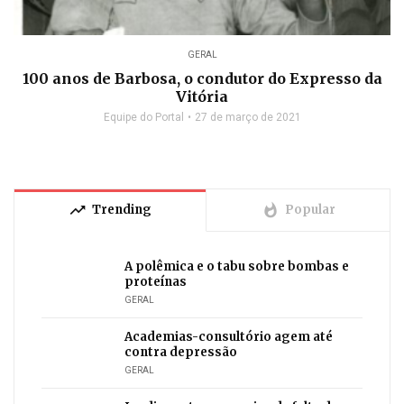
GERAL
100 anos de Barbosa, o condutor do Expresso da
Vitória
Equipe do Portal
27 de março de 2021
trending_up
whatshot
Trending
Popular
A polêmica e o tabu sobre bombas e
proteínas
GERAL
Academias-consultório agem até
contra depressão
GERAL