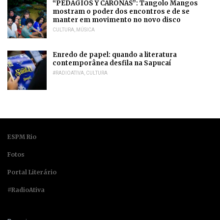
“PEDAGIOS Y CARONAS”: Tangolo Mangos
mostram o poder dos encontros e de se
manter em movimento no novo disco
CULTURA
,
MÚSICA
Enredo de papel: quando a literatura
contemporânea desfila na Sapucaí
#RADIOATIVA
,
CULTURA
ESPM Rio
Fotos
Portal Literário
#RadioAtiva