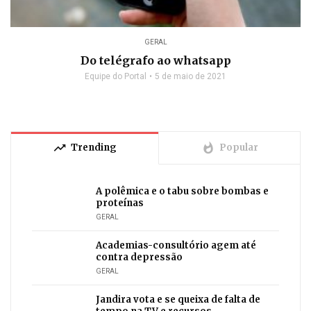
GERAL
Do telégrafo ao whatsapp
Equipe do Portal
5 de maio de 2021
trending_up
whatshot
Trending
Popular
A polêmica e o tabu sobre bombas e
proteínas
GERAL
Academias-consultório agem até
contra depressão
GERAL
Jandira vota e se queixa de falta de