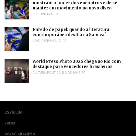
mostram o poder dos encontros e de se
manter em movimento no novo disco
CULTURA
,
MÚSICA
Enredo de papel: quando a literatura
contemporânea desfila na Sapucaí
#RADIOATIVA
,
CULTURA
World Press Photo 2026 chega ao Rio com
destaque para vencedores brasileiros
CULTURA
,
POLÍTICA
,
RIO DE JANEIRO
ESPM Rio
Fotos
Portal Literário