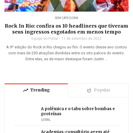
SEM CATEGORIA
Rock In Rio: confira os 10 headliners que tiveram
seus ingressos esgotados em menos tempo
Equipe do Portal
11 de setembro de 2022
A 9º edição do Rock in Rio chegou ao fim. O evento desse ano contou
com mais de 230 atrações divididas entre os oito palcos do evento.
Entre elas, as de maior destaque foram Justin ...
trending_up
whatshot
Trending
Popular
A polêmica e o tabu sobre bombas e
proteínas
GERAL
Academias-consultório agem até