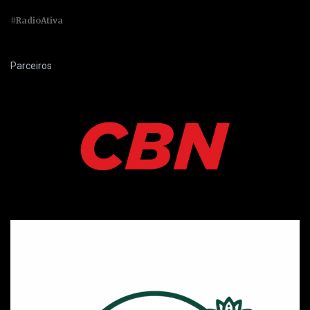
#RadioAtiva
Parceiros