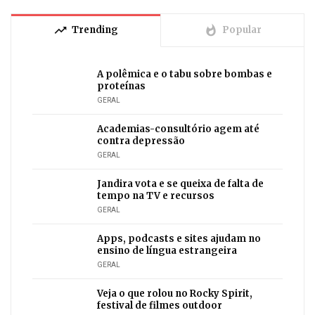
trending_up
whatshot
Trending
Popular
A polêmica e o tabu sobre bombas e
proteínas
GERAL
Academias-consultório agem até
contra depressão
GERAL
Jandira vota e se queixa de falta de
tempo na TV e recursos
GERAL
Apps, podcasts e sites ajudam no
ensino de língua estrangeira
GERAL
Veja o que rolou no Rocky Spirit,
festival de filmes outdoor