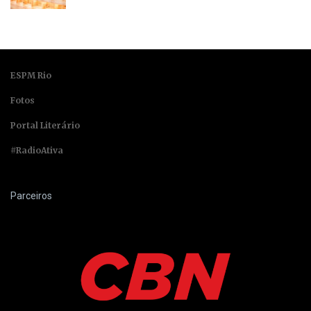
ESPM Rio
Fotos
Portal Literário
#RadioAtiva
Parceiros